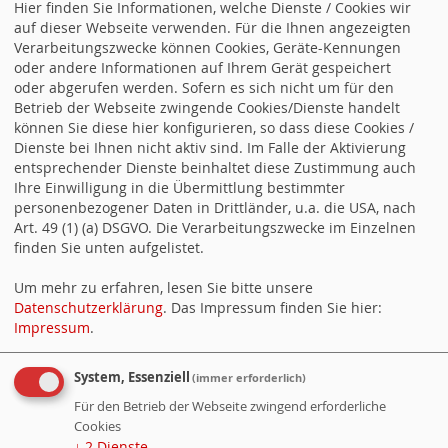
Hier finden Sie Informationen, welche Dienste / Cookies wir
SPD-Fraktion fordert mehr Sicherheit am Fußgängerüberweg in der
auf dieser Webseite verwenden. Für die Ihnen angezeigten
Ella-Barowsky-Straße
Verarbeitungszwecke können Cookies, Geräte-Kennungen
oder andere Informationen auf Ihrem Gerät gespeichert
SPD-Fraktion will an den Beginn der Deportationen jüdischer
oder abgerufen werden. Sofern es sich nicht um für den
Menschen im Bezirk erinnern
Betrieb der Webseite zwingende Cookies/Dienste handelt
können Sie diese hier konfigurieren, so dass diese Cookies /
SPD-Fraktion setzt sich für mehr öffentliche Toiletten in
Dienste bei Ihnen nicht aktiv sind. Im Falle der Aktivierung
Lichtenrade und Marienfelde ein
entsprechender Dienste beinhaltet diese Zustimmung auch
Mehr Kultur für Mariendorf: SPD-Fraktion will neue Angebote
Ihre Einwilligung in die Übermittlung bestimmter
schaffen
personenbezogener Daten in Drittländer, u.a. die USA, nach
Art. 49 (1) (a) DSGVO. Die Verarbeitungszwecke im Einzelnen
Unsere Anträge im Juli
finden Sie unten aufgelistet.
SPD-Fraktion will Grünanlagen fit für den Klimawandel machen
Um mehr zu erfahren, lesen Sie bitte unsere
Datenschutzerklärung
. Das Impressum finden Sie hier:
SPD-Fraktion will familienfreundliche Infrastruktur in öffentlichen
Impressum
.
Gebäuden stärken
Kostenloser Lesestoff für alle: SPD-Fraktion will Aufstellen von
System, Essenziell
(immer erforderlich)
Bücherschränken im Bezirk vereinfachen
Für den Betrieb der Webseite zwingend erforderliche
Cookies
↓
2
Dienste